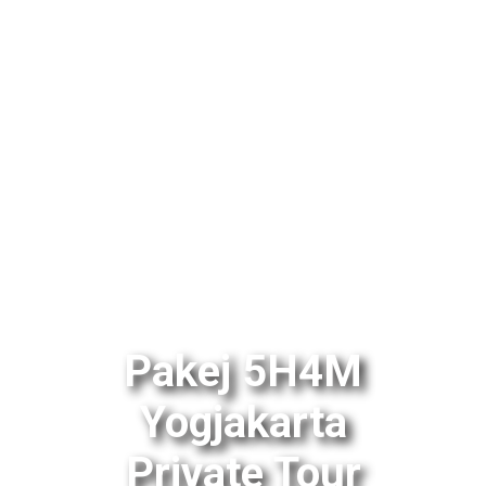
Pakej 5H4M
Yogjakarta
Private Tour