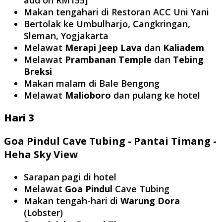
add on RM155]
Makan tengahari di Restoran ACC Uni Yani
Bertolak ke Umbulharjo, Cangkringan,
Sleman, Yogjakarta
Melawat
Merapi Jeep Lava
dan
Kaliadem
Melawat
Prambanan Temple
dan
Tebing
Breksi
Makan malam di Bale Bengong
Melawat
Malioboro
dan pulang ke hotel
Hari 3
Goa Pindul Cave Tubing - Pantai Timang -
Heha Sky View
Sarapan pagi di hotel
Melawat
Goa Pindul
Cave Tubing
Makan tengah-hari di
Warung Dora
(Lobster)