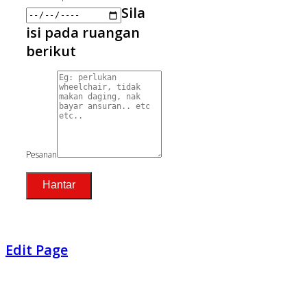
Sila
isi pada ruangan
berikut
Pesanan
Hantar
Edit Page