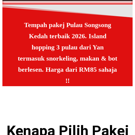
Tempah pakej Pulau Songsong
Kedah terbaik 2026. Island
hopping 3 pulau dari Yan
termasuk snorkeling, makan & bot
berlesen. Harga dari RM85 sahaja
!!
Kenapa Pilih
Pakej